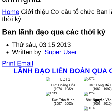
Home
Giới thiệu
Cơ cấu tổ chức
Ban l
thời kỳ
Ban lãnh đạo qua các thời kỳ
Thứ sáu, 03 15 2013
Written by
Super User
Print
Email
LÃNH ĐẠO LIÊN ĐOÀN QUA 
Đ/c:
Hoàng Hóa
Đ/c:
Tống Bá L
(1974 - 1982)
(1982 - 1997)
Đ/c:
Trần Minh
Đ/c:
Nguyễn Văn
(1997 - 2003)
(2003 - 2010)