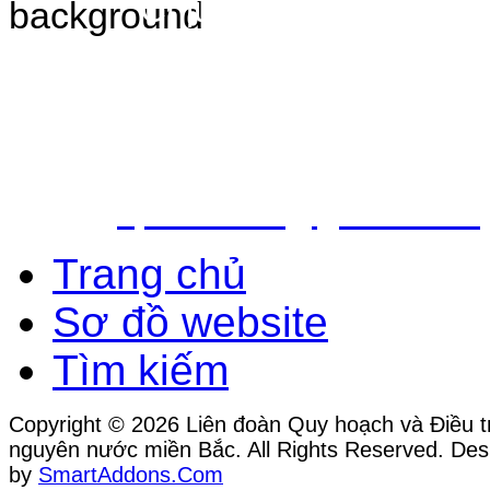
Chịu trách nhiệm nộ
Bắc - Trung tâm QH&ĐTTNN q
Địa chỉ: Số 10 - Ngõ 42 - Ph
Quận Cầu Giấy - TP.Hà Nội
Điện thoại: 024.38.362.947 - 
Email:
vpldtnnmb@gmail.com
Trang chủ
Sơ đồ website
Tìm kiếm
Copyright © 2026 Liên đoàn Quy hoạch và Điều tr
nguyên nước miền Bắc. All Rights Reserved. Des
by
SmartAddons.Com