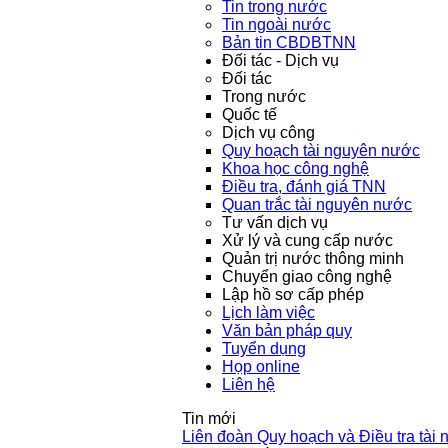
Tin trong nước
Tin ngoài nước
Bản tin CBDBTNN
Đối tác - Dịch vụ
Đối tác
Trong nước
Quốc tế
Dịch vụ công
Quy hoạch tài nguyên nước
Khoa học công nghệ
Điều tra, đánh giá TNN
Quan trắc tài nguyên nước
Tư vấn dịch vụ
Xử lý và cung cấp nước
Quản trị nước thông minh
Chuyển giao công nghệ
Lập hồ sơ cấp phép
Lịch làm việc
Văn bản pháp quy
Tuyển dụng
Họp online
Liên hệ
Tin mới
Liên đoàn Quy hoạch và Điều tra tài