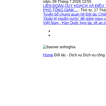
năm, 09 Tháng 7 2026 13:55
LIÊN ĐOÀN QUY HOẠCH VÀ ĐIỀU 
PHÓ TỔNG GIÁM ...
- Thứ tư, 17 Th
Tuyên bố chung quan hệ Đối tác Chiế
'Quản trị nguồn nước' để giảm nguy c
Việt Nam - Hàn Quốc hợp tác về an n
Home
Đối tác - Dịch vụ
Dịch vụ công