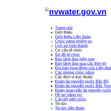
Trang chủ
Giới thiệu
Giới thiệu Liên đoàn
Chức năng nhiệm vụ
Lịch sử hình thành
Cơ cấu tổ chức
Sơ đồ tổ chức
Ban lãnh đạo hiện nay
Ban lãnh đạo qua các thời kỳ
Địa bàn hoạt động của Liên đo
Các phòng chức năng
Các đơn vị trực thuộc
Đoàn tài nguyên nước Bắc Bộ
Đoàn tài nguyên nước Bắc Tru
Đoàn quan trắc tài nguyên nướ
Hồ sơ năng lực
Cán bộ viên chức
Tin tức
Tin tức liên đoàn