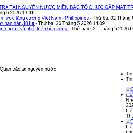
TRA TÀI NGUYÊN NƯỚC MIỀN BẮC TỔ CHỨC GẶP MẶT TR
áng 6 2026 13:41
n lược tăng cường Việt Nam - Philippines
- Thứ ba, 02 Tháng 
ơ hạn hán, lũ lụt
- Thứ ba, 26 Tháng 5 2026 14:09
inh nước và phát triển bền vững
- Thứ năm, 21 Tháng 5 2026 0
Quan trắc tài nguyên nước
Tin
Tin
Nh
202
Liê
Th
Liê
ngu