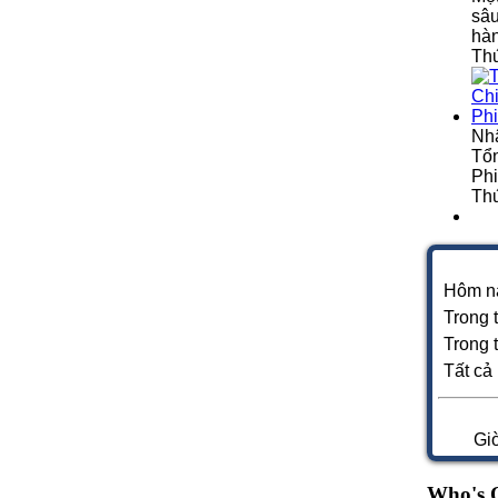
sâu
hà
Thứ
Nh
Tổn
Phi
Thứ
Hôm n
Trong 
Trong 
Tất cả
Gi
Who's 