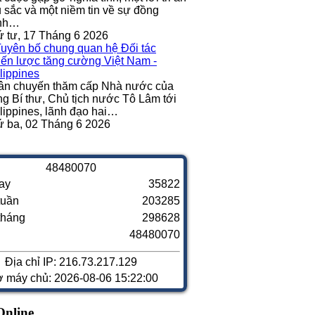
 sắc và một niềm tin về sự đồng
nh…
 tư, 17 Tháng 6 2026
ân chuyến thăm cấp Nhà nước của
g Bí thư, Chủ tịch nước Tô Lâm tới
lippines, lãnh đạo hai…
 ba, 02 Tháng 6 2026
4
8
4
8
0
0
7
0
ay
35822
tuần
203285
tháng
298628
48480070
Địa chỉ IP: 216.73.217.129
ờ máy chủ: 2026-08-06 15:22:00
Online