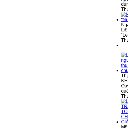
dụ
Thứ
Ngà
Liê
“Le
Thứ
Th
KHT
Quy
qu
Th
Một