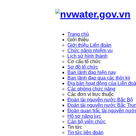
Trang chủ
Giới thiệu
Giới thiệu Liên đoàn
Chức năng nhiệm vụ
Lịch sử hình thành
Cơ cấu tổ chức
Sơ đồ tổ chức
Ban lãnh đạo hiện nay
Ban lãnh đạo qua các thời kỳ
Địa bàn hoạt động của Liên đo
Các phòng chức năng
Các đơn vị trực thuộc
Đoàn tài nguyên nước Bắc Bộ
Đoàn tài nguyên nước Bắc Tru
Đoàn quan trắc tài nguyên nướ
Hồ sơ năng lực
Cán bộ viên chức
Tin tức
Tin tức liên đoàn