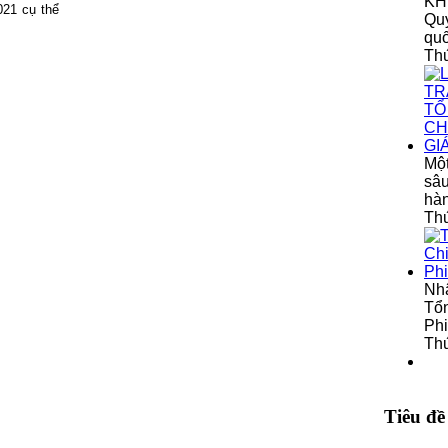
KHT
021 cụ thể
Quy
qu
Th
Một
sâu
hà
Thứ
Nh
Tổn
Phi
Thứ
Tiêu đề