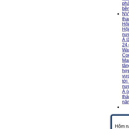
phá
bề
NV
th
Hội
Hộ
nư
Á l
24 
Wa
Cou
Man
tă
hợp
vự
tới
nư
Á 
thá
nă
Hôm n