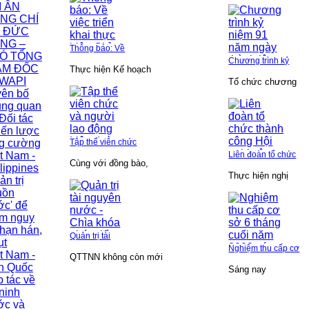
I ÂN
NG CHÍ
 ĐỨC
NG –
Thông báo: Về
Ó TỔNG
Chương trình kỷ
ÁM ĐỐC
Thực hiện Kế hoạch
WAPI
Tổ chức chương
yên bố
ung quan
Đối tác
iến lược
ng cường
Tập thể viên chức
t Nam -
Liên đoàn tổ chức
Cùng với đồng bào,
lippines
Thực hiện nghị
ản trị
uồn
c' để
ảm nguy
hạn hán,
Quản trị tài
ụt
Nghiệm thu cấp cơ
t Nam -
QTTNN không còn mới
n Quốc
Sáng nay
 tác về
ninh
ớc và