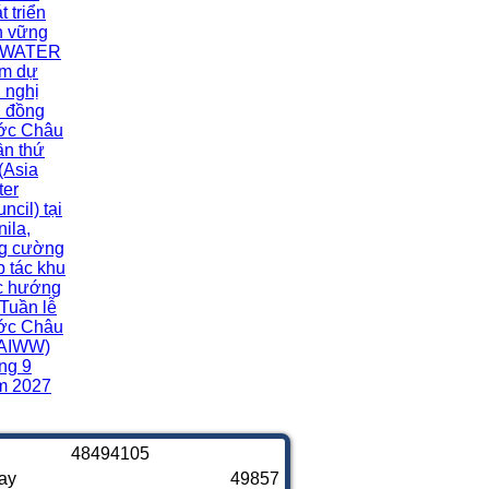
t triển
n vững
WATER
am dự
 nghị
i đồng
ớc Châu
ần thứ
(Asia
ter
ncil) tại
ila,
ng cường
 tác khu
c hướng
 Tuần lễ
ớc Châu
(AIWW)
ng 9
m 2027
4
8
4
9
4
1
0
5
ay
49857