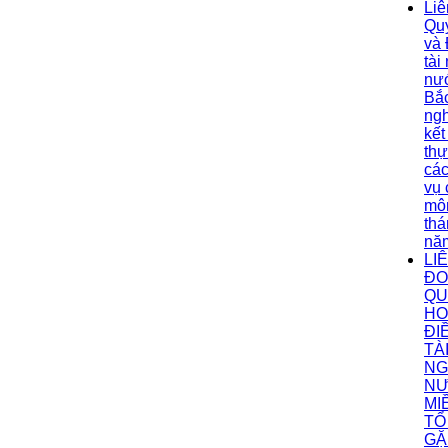
Liê
Qu
và 
tài
nư
Bắc
ngh
kết
thự
cá
vụ
mô
thá
nă
LI
ĐO
QU
HO
ĐI
TÀ
NG
N
MI
TỔ
GẶ