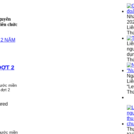
Nh
nguyên
202
iên chức
Liê
Th
Liê
ngu
dụ
Thứ
ỢT 2
Ngà
Liê
 nước miền
“Le
 đợt 2
Thứ
ured
Th
 nước miền