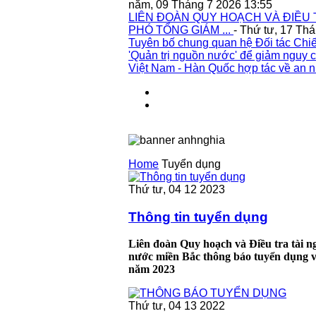
năm, 09 Tháng 7 2026 13:55
LIÊN ĐOÀN QUY HOẠCH VÀ ĐIỀU 
PHÓ TỔNG GIÁM ...
- Thứ tư, 17 Th
Tuyên bố chung quan hệ Đối tác Chiế
'Quản trị nguồn nước' để giảm nguy c
Việt Nam - Hàn Quốc hợp tác về an n
Home
Tuyển dụng
Thứ tư, 04 12 2023
Thông tin tuyển dụng
Liên đoàn Quy hoạch và Điều tra tài 
nước miền Bắc thông báo tuyển dụng v
năm 2023
Thứ tư, 04 13 2022