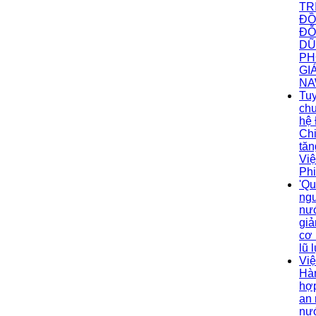
TR
ĐỒ
ĐỖ
DŨ
PH
GI
NA
Tu
ch
hệ 
Ch
tă
Việ
Phi
'Qu
ng
nướ
gi
cơ 
lũ l
Việ
Hà
hợp
an 
nư