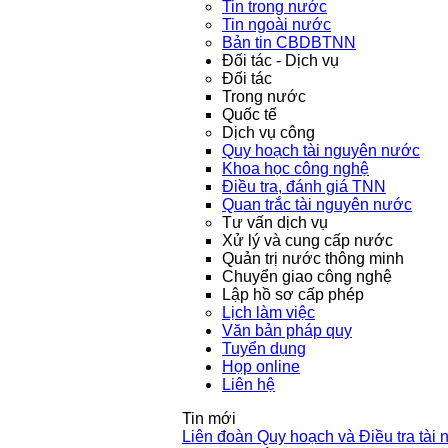
Tin trong nước
Tin ngoài nước
Bản tin CBDBTNN
Đối tác - Dịch vụ
Đối tác
Trong nước
Quốc tế
Dịch vụ công
Quy hoạch tài nguyên nước
Khoa học công nghệ
Điều tra, đánh giá TNN
Quan trắc tài nguyên nước
Tư vấn dịch vụ
Xử lý và cung cấp nước
Quản trị nước thông minh
Chuyển giao công nghệ
Lập hồ sơ cấp phép
Lịch làm việc
Văn bản pháp quy
Tuyển dụng
Họp online
Liên hệ
Tin mới
Liên đoàn Quy hoạch và Điều tra tài