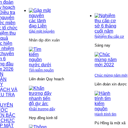
n đoàn
y hoạch
Điều tra
 nguyên
ớc miền
 tổ chức
Gặp mặt nguyên
iệm thu
Nghiệm thu cấp cơ
 quả
N
hân dịp đón xuân
c hiện
Sáng nay
c nhiệm
 chuyên
n 6
ng đầu
m 2026
Tìm kiếm nguồn
ÊN
Chúc mừng năm mới
ÀN
Liên đoàn Quy hoạch
Y
Liên đoàn xin được
ẠCH VÀ
ỀU TRA
I
UYÊN
Khẩn trương đẩy
ƯỚC
Hành trình tìm
ỀN BẮC
Hợp đồng kinh tế
 CHỨC
Pú Hồng là một xã
P MẶT