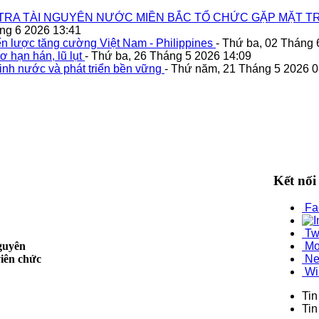
TRA TÀI NGUYÊN NƯỚC MIỀN BẮC TỔ CHỨC GẶP MẶT TR
áng 6 2026 13:41
n lược tăng cường Việt Nam - Philippines
- Thứ ba, 02 Tháng 
ơ hạn hán, lũ lụt
- Thứ ba, 26 Tháng 5 2026 14:09
inh nước và phát triển bền vững
- Thứ năm, 21 Tháng 5 2026 0
Kết nối
Fa
Tw
nguyên
Mo
iên chức
Ne
Wi
Tin
Tin