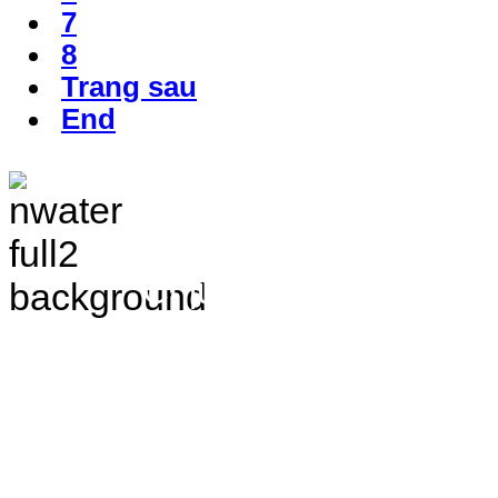
7
8
Trang sau
End
TRANG THÔNG TIN 
VÀ ĐIỀU TRA TÀI 
Chịu trách nhiệm nộ
Bắc - Trung tâm QH&ĐTTNN q
Địa chỉ: Số 10 - Ngõ 42 - Ph
Quận Cầu Giấy - TP.Hà Nội
Điện thoại: 024.38.362.947 - 
Email:
vpldtnnmb@gmail.com