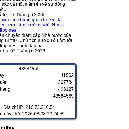
 sắc và một niềm tin về sự đồng
nh…
 tư, 17 Tháng 6 2026
ân chuyến thăm cấp Nhà nước của
g Bí thư, Chủ tịch nước Tô Lâm tới
lippines, lãnh đạo hai…
 ba, 02 Tháng 6 2026
4
8
5
8
4
5
6
9
ay
41562
tuần
307784
tháng
403127
48584569
Địa chỉ IP: 216.73.216.54
ờ máy chủ: 2026-08-08 20:24:59
Online