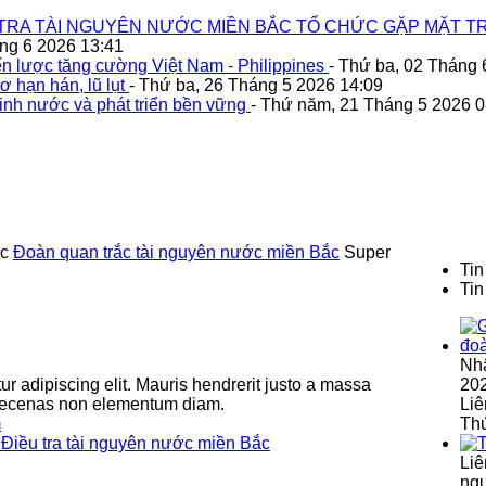
TRA TÀI NGUYÊN NƯỚC MIỀN BẮC TỔ CHỨC GẶP MẶT TR
áng 6 2026 13:41
n lược tăng cường Việt Nam - Philippines
- Thứ ba, 02 Tháng 
ơ hạn hán, lũ lụt
- Thứ ba, 26 Tháng 5 2026 14:09
inh nước và phát triển bền vững
- Thứ năm, 21 Tháng 5 2026 0
ộc
Đoàn quan trắc tài nguyên nước miền Bắc
Super
Tin
Tin
Nh
r adipiscing elit. Mauris hendrerit justo a massa
202
 Maecenas non elementum diam.
Liê
m
Th
Liê
ngu