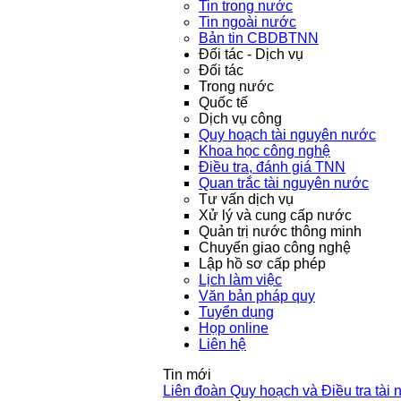
Tin trong nước
Tin ngoài nước
Bản tin CBDBTNN
Đối tác - Dịch vụ
Đối tác
Trong nước
Quốc tế
Dịch vụ công
Quy hoạch tài nguyên nước
Khoa học công nghệ
Điều tra, đánh giá TNN
Quan trắc tài nguyên nước
Tư vấn dịch vụ
Xử lý và cung cấp nước
Quản trị nước thông minh
Chuyển giao công nghệ
Lập hồ sơ cấp phép
Lịch làm việc
Văn bản pháp quy
Tuyển dụng
Họp online
Liên hệ
Tin mới
Liên đoàn Quy hoạch và Điều tra tài