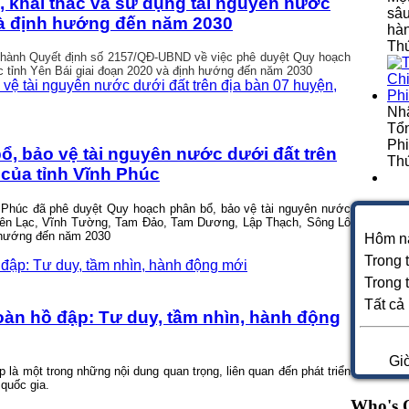
 khai thác và sử dụng tài nguyên nước
sâu
và định hướng đến năm 2030
hà
Thứ
 hành Quyết định số 2157/QĐ-UBND về việc
phê duyệt Quy hoạch
c tỉnh Yên Bái giai đoạn 2020 và định hướng đến năm 2030
Nh
Tổn
Phi
, bảo vệ tài nguyên nước dưới đất trên
Thứ
 của tỉnh Vĩnh Phúc
 Phúc đã phê duyệt Quy hoạch phân bổ, bảo vệ tài nguyên nước
: Yên Lạc, Vĩnh Tường, Tam Đảo, Tam Dương, Lập Thạch, Sông Lô
h hướng đến năm 2030
Hôm n
Trong 
Trong 
Tất cả
àn hồ đập: Tư duy, tầm nhìn, hành động
Gi
là một trong những nội dung quan trọng, liên quan đến phát triển
 quốc gia.
Who's 