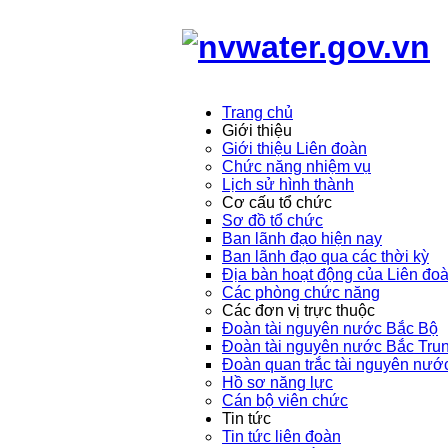
Trang chủ
Giới thiệu
Giới thiệu Liên đoàn
Chức năng nhiệm vụ
Lịch sử hình thành
Cơ cấu tổ chức
Sơ đồ tổ chức
Ban lãnh đạo hiện nay
Ban lãnh đạo qua các thời kỳ
Địa bàn hoạt động của Liên đo
Các phòng chức năng
Các đơn vị trực thuộc
Đoàn tài nguyên nước Bắc Bộ
Đoàn tài nguyên nước Bắc Tru
Đoàn quan trắc tài nguyên nướ
Hồ sơ năng lực
Cán bộ viên chức
Tin tức
Tin tức liên đoàn