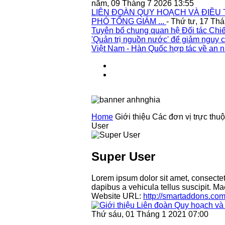
năm, 09 Tháng 7 2026 13:55
LIÊN ĐOÀN QUY HOẠCH VÀ ĐIỀU 
PHÓ TỔNG GIÁM ...
- Thứ tư, 17 Th
Tuyên bố chung quan hệ Đối tác Chiế
'Quản trị nguồn nước' để giảm nguy c
Việt Nam - Hàn Quốc hợp tác về an n
Home
Giới thiệu
Các đơn vị trực thu
User
Super User
Lorem ipsum dolor sit amet, consectetu
dapibus a vehicula tellus suscipit.
Website URL:
http://smartaddons.co
Thứ sáu, 01 Tháng 1 2021 07:00