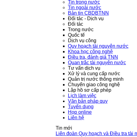
Tin trong nước
Tin ngoài nước
Bản tin CBDBTNN
Đối tác - Dịch vụ
Đối tác
Trong nước
Quốc tế
Dịch vụ công
Quy hoạch tài nguyên nước
Khoa học công nghệ
Điều tra, đánh giá TNN
Quan trắc tài nguyên nước
Tư vấn dịch vụ
Xử lý và cung cấp nước
Quản trị nước thông minh
Chuyển giao công nghệ
Lập hồ sơ cấp phép
Lịch làm việc
Văn bản pháp quy
Tuyển dụng
Họp online
Liên hệ
Tin mới
Liên đoàn Quy hoạch và Điều tra tài