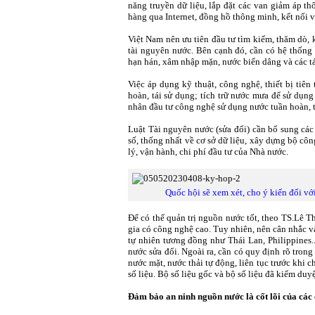
năng truyền dữ liệu, lắp đặt các van giảm áp th
hàng qua Internet, đồng hồ thông minh, kết nối v
Việt Nam nên ưu tiên đầu tư tìm kiếm, thăm dò, 
tài nguyên nước. Bên cạnh đó, cần có hệ thống t
hạn hán, xâm nhập mặn, nước biển dâng và các tá
Việc áp dụng kỹ thuật, công nghệ, thiết bị tiên
hoàn, tái sử dụng; tích trữ nước mưa để sử dụng 
nhân đầu tư công nghệ sử dụng nước tuần hoàn, t
Luật Tài nguyên nước (sửa đổi) cần bổ sung các
số, thống nhất về cơ sở dữ liệu, xây dựng bộ côn
lý, vận hành, chi phí đầu tư của Nhà nước.
Quốc hội sẽ xem xét, cho ý kiến đối với
Để có thể quản trị nguồn nước tốt, theo TS.Lê T
gia có công nghệ cao. Tuy nhiên, nên cân nhắc v
tự nhiên tương đồng như Thái Lan, Philippines.
nước sửa đổi. Ngoài ra, cần có quy định rõ trong
nước mặt, nước thải tự động, liên tục trước khi c
số liệu. Bộ số liệu gốc và bộ số liệu đã kiểm duyệ
Đảm bảo an ninh nguồn nước là cốt lõi của các