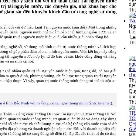
m xét, cho ý kiến đối với dự thảo Luật Tài nguyên nước
dụ
trị tài nguyên nước, các chuyên gia, nhà khoa học cho
Thứ
 từ giám sát đến khuyến khích đầu tư công nghệ sử dụng
Ngà
ý kiến đối với dự thảo Luật Tài nguyên nước (sửa đổi). Một trong những
Liê
ề quản trị tài nguyên nước nhằm đảm bảo chất lượng nguồn nước và an
để quản trị tài nguyên nước hiệu quả, cần nhiều giải pháp đồng bộ.
“Le
Thứ
 công nghệ số, sử dụng mô hình quản trị nước thông minh và tích hợp
 lượng sẽ góp phần đảm bảo an ninh nguồn nước. Việc kết hợp này cũng
dụng tài nguyên nước hợp lý, từ đó bảo vệ sức khỏe cộng đồng và nâng
àn và an sinh xã hội.
 nghệ nhằm quản trị tài nguyên nước hiệu quả, trong đó, có hai giải
 đưa ra quyết định, phương hướng, chiến lược trong quản trị tài nguyên
Th
thu thập được. Vì vậy, quản trị nước thông minh đang trở thành một xu
KHT
Quy
qu
Th
ở tỉnh Bắc Ninh với hạ tầng, công nghệ thông minh (ảnh: Internet).
hu Thủy - giảng viên Trường Đại học Tài nguyên và Môi trường Hà Nội
hình quản trị nước thông minh, cơ quan quản lý đã và đang xây dựng
về chỉ số cấp nước và chất lượng nước của hệ thống cấp nước chia sẻ dữ
quyền địa phương và doanh nghiệp cấp nước. Đối với doanh nghiệp cấp
yển từ đồng hồ cơ sang đồng hồ điện tử; lắp đặt các thiết bị đo có tính
Một