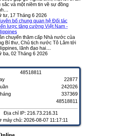
 sắc và một niềm tin về sự đồng
nh…
 tư, 17 Tháng 6 2026
ân chuyến thăm cấp Nhà nước của
g Bí thư, Chủ tịch nước Tô Lâm tới
lippines, lãnh đạo hai…
 ba, 02 Tháng 6 2026
4
8
5
1
8
8
1
1
ay
22877
tuần
242026
tháng
337369
48518811
Địa chỉ IP: 216.73.216.31
ờ máy chủ: 2026-08-07 11:17:11
Online