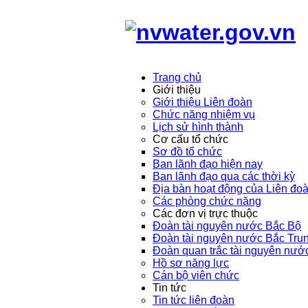
Trang chủ
Giới thiệu
Giới thiệu Liên đoàn
Chức năng nhiệm vụ
Lịch sử hình thành
Cơ cấu tổ chức
Sơ đồ tổ chức
Ban lãnh đạo hiện nay
Ban lãnh đạo qua các thời kỳ
Địa bàn hoạt động của Liên đo
Các phòng chức năng
Các đơn vị trực thuộc
Đoàn tài nguyên nước Bắc Bộ
Đoàn tài nguyên nước Bắc Tru
Đoàn quan trắc tài nguyên nướ
Hồ sơ năng lực
Cán bộ viên chức
Tin tức
Tin tức liên đoàn