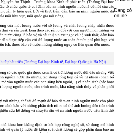
 Nguyễn An Thịnh - Trưởng khoa Kinh tế phát triển (Trường Đại học
ác tổ chức quốc tế coi đảm bảo an ninh nguồn nước là cốt lõi của các
Đang có 
cụ quản lý hiệu quả. Bởi về thực tiễn, đảm bảo an ninh nguồn nước đã
online
của mỗi khu vực, mỗi quốc gia nói riêng.
ứng của một lượng nước với số lượng và chất lượng chấp nhận được
 thái và sản xuất, kèm theo các rủi ro đối với con người, môi trường và
ồn nước cũng là bảo vệ và cải thiện nước ngọt và hệ sinh thái; đảm bảo
cư dân được tiếp cận với đủ lượng nước an toàn ở mức phí phù hợp với
hữu ích, được bảo vệ trước những những nguy cơ liên quan đến nước.
tế phát triển (Trường Đại học Kinh tế, Đại học Quốc gia Hà Nội).
ng số các quốc gia được xem là có trữ lượng nước dồi dào nhưng Việt
inh nguồn nước do những tác động tổng họp cả về tự nhiên (phân bố
ẽ vào nguồn nước các con sông bên ngoài,...) và nhân sinh (các hoạt
ất lượng nguồn nước, chu trình nước, khả năng sinh thủy và phân phối
lý với những chế tài đủ mạnh để bảo đảm an ninh nguồn nước cho phát
ợc cảnh báo với những phân tích rủi ro có thể ảnh hưởng đến tiến trình
 nghiên cứu hệ thống và chuyên sâu về an ninh nguồn nước trên lãnh thổ
a, nhà khoa học khẳng định sự kết hợp công nghệ số, sử dụng mô hình
định về quản lý nước để kiểm soát chất lượng sẽ góp phần đảm bảo an