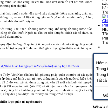
ông minh; số hóa công tác chi thu, hóa đơn điện tử, kết nối với khách
sâu
ới trung tâm chi phí.
hà
Thứ
khai thác nguồn nước; đầu tư và xây dựng hệ thống quan trắc, giám sát
hông tin, cơ sở dữ liệu tài nguyên nước, ô nhiễm nguồn nước, lũ lụt,
c hại khác do nước gây ra.
 tiến trong khai thác, sử dụng nước; tăng khả năng sử dụng nước tuần
Nh
cũng rất cần thiết. Ngoài ra, cần ưu tiên khuyến khích các tổ chức, cá
Tổn
ái sử dụng nước.
Phi
Thứ
 quy định hướng tới quản lý tài nguyên nước trên nền tảng công nghệ
g cụ hỗ trợ ra quyết định theo thời gian thực, giảm thiểu nhân lực quản
Hôm n
 dự thảo Luật Tài nguyên nước (sửa đổi) tại Kỳ họp thứ 5 tới.
Trong 
Trong 
hu Thủy, Việt Nam cần học hỏi phương pháp quản trị nước tại các quốc
à áp dụng mô hình quản trị nước thông minh của các nước có kiều kiện
Tất cả
.. để từ đó xem xét áp dụng trong các vấn đề mới của Luật tài nguyên
 Luật Tài nguyên nước (sửa đổi) về số liệu quan trắc của trạm quan trắc
hia sẻ, công bố và sử dụng phải thực hiện quy trình kiểm duyệt và xử lý
t, xử lý đều phải được lưu trữ đầy đủ trong cơ sở dữ liệu.
Gi
 chiến lược quản trị nguồn nước
Who's 