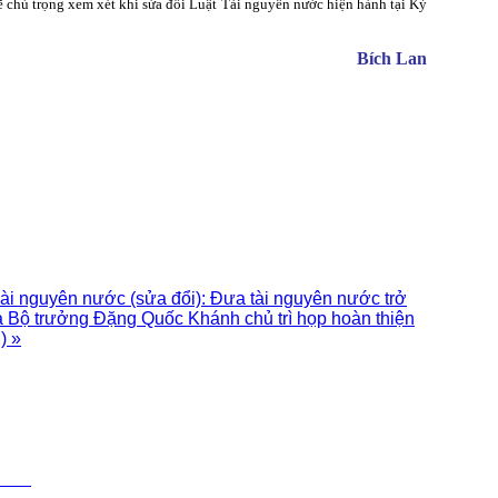
 chú trọng xem xét khi sửa đổi Luật Tài nguyên nước hiện hành tại Kỳ
Bích Lan
ài nguyên nước (sửa đổi): Đưa tài nguyên nước trở
a
Bộ trưởng Đặng Quốc Khánh chủ trì họp hoàn thiện
) »
ỆN TỬ LIÊN ĐOÀN QUY HOẠCH VÀ ĐIỀU TRA TÀI NGUYÊN NƯỚC MIỀN
ung: Liên đoàn QH&ĐTTNN miền Bắc - Trung tâm QH&ĐTTNN quốc gia
 - Phố Trần Cung - Phường Nghĩa Tân- Quận Cầu Giấy - TP.Hà Nội
47 - Fax: 024.37.560.035
.com