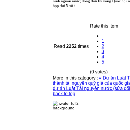
ninh nguồn nước; đồng thời kỳ vọng Quốc hội sẽ
họp thứ 5 tới./.
Rate this item
1
Read
2252
times
2
3
4
5
(0 votes)
More in this category :
« Dự án Luật T
thành tài nguyên quý giá của quốc gi
dự án Luật Tài nguyên nước (sửa đổi
back to top
TRANG THÔNG TIN ĐI
Chịu trách nhiệm nội d
Địa chỉ: Số 10 - Ngõ 42
Điện thoại: 024.38.362.9
Email:
vpldtnnmb@gmail