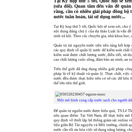
Tại Kỳ họp thứ 5 tới, Quốc hội sẽ xe
(sửa đổi). Quan tâm đến vấn đề quản 
rằng, cần có nhiều giải pháp đồng bộ
nước tuần hoàn, tái sử dụng nước...
Tại Kỳ họp thứ 5 tới, Quốc hội sẽ xem xét, cho 
nội dung đáng chú ý của dự thảo Luật là vấn đ
sinh xã hội. Theo các chuyên gia, nhà khoa học, 
Quản trị tài nguyên nước trên nền tảng kết hợp
các quy định về quản lý nước để kiểm soát chất
kiểm soát được chất lượng nước, điều tiết, sử 
cao chất lượng cuộc sống, đảm bảo an ninh, an to
Trên thế giới đã ứng dụng nhiều giải pháp công
pháp là về kỹ thuật và quản lý. Thực chất, việc
nước đều được thực hiện trên cơ sở các dữ liệu 
thế lớn trên thế giới.
Một mô hình cung cấp nước sạch cho người dân 
Để quản trị nguồn nước được hiệu quả, TS.Lê T
nêu quan điểm: Tại Việt Nam, để thực hiện mô 
quy định về thiết lập hệ thống giám sát online 
liệu giữa Bộ Tài nguyên và Môi trường, chính 
nước cần tối ưu hóa việc sử dụng năng lượng, chu