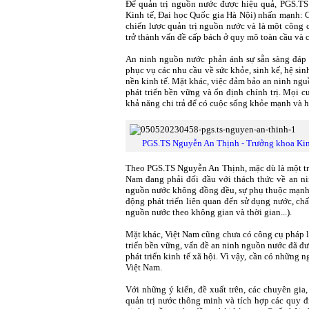
Để quản trị nguồn nước được hiệu quả, PGS.TS
Kinh tế, Đại học Quốc gia Hà Nội) nhấn mạnh: C
chiến lược quản trị nguồn nước và là một công 
trở thành vấn đề cấp bách ở quy mô toàn cầu và 
An ninh nguồn nước phản ánh sự sẵn sàng đáp 
phục vụ các nhu cầu về sức khỏe, sinh kế, hệ sinh
nền kinh tế. Mặt khác, việc đảm bảo an ninh ngu
phát triển bền vững và ổn định chính trị. Mọi 
khả năng chi trả để có cuộc sống khỏe mạnh và 
PGS.TS Nguyễn An Thịnh - Trưởng khoa Kinh 
Theo PGS.TS Nguyễn An Thịnh, mặc dù là một tro
Nam đang phải đối đầu với thách thức về an n
nguồn nước không đồng đều, sự phụ thuộc mạnh m
động phát triển liên quan đến sử dụng nước, ch
nguồn nước theo không gian và thời gian...).
Mặt khác, Việt Nam cũng chưa có công cụ pháp 
triển bền vững, vấn đề an ninh nguồn nước đã đư
phát triển kinh tế xã hội. Vì vậy, cần có những
Việt Nam.
Với những ý kiến, đề xuất trên, các chuyên gi
quản trị nước thông minh và tích hợp các quy 