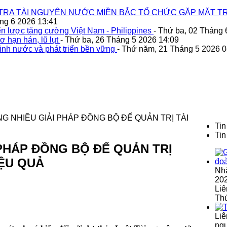
TRA TÀI NGUYÊN NƯỚC MIỀN BẮC TỔ CHỨC GẶP MẶT TR
áng 6 2026 13:41
n lược tăng cường Việt Nam - Philippines
- Thứ ba, 02 Tháng 
ơ hạn hán, lũ lụt
- Thứ ba, 26 Tháng 5 2026 14:09
inh nước và phát triển bền vững
- Thứ năm, 21 Tháng 5 2026 0
G NHIỀU GIẢI PHÁP ĐỒNG BỘ ĐỂ QUẢN TRỊ TÀI
Tin
Tin
 PHÁP ĐỒNG BỘ ĐỂ QUẢN TRỊ
ỆU QUẢ
Nh
202
Liê
Th
Liê
ngu