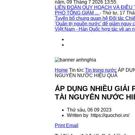
năm, 09 Tháng 7 2026 13:55
LIÊN ĐOÀN QUY HOẠCH VÀ ĐIỀU 
PHÓ TỔNG GIÁM ...
- Thứ tư, 17 Th
Tuyên bố chung quan hệ Đối tác Chiế
'Quản trị nguồn nước' để giảm nguy c
Việt Nam - Hàn Quốc hợp tác về an n
Home
Tin tức
Tin trong nước
ÁP DỤN
NGUYÊN NƯỚC HIỆU QUẢ
ÁP DỤNG NHIỀU GIẢI
TÀI NGUYÊN NƯỚC HI
Thứ sáu, 06 09 2023
Written by https://quochoi.vn/
Print
Email