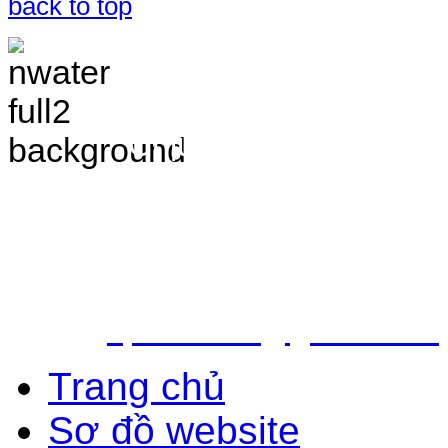
back to top
TRANG THÔNG TIN 
VÀ ĐIỀU TRA TÀI 
Chịu trách nhiệm nộ
Bắc - Trung tâm QH&ĐTTNN q
Địa chỉ: Số 10 - Ngõ 42 - Ph
Quận Cầu Giấy - TP.Hà Nội
Điện thoại: 024.38.362.947 - 
Email:
vpldtnnmb@gmail.com
Trang chủ
Sơ đồ website