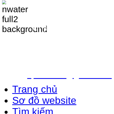
TRANG THÔNG TIN 
VÀ ĐIỀU TRA TÀI 
Chịu trách nhiệm nộ
Bắc - Trung tâm QH&ĐTTNN q
Địa chỉ: Số 10 - Ngõ 42 - Ph
Quận Cầu Giấy - TP.Hà Nội
Điện thoại: 024.38.362.947 - 
Email:
vpldtnnmb@gmail.com
Trang chủ
Sơ đồ website
Tìm kiếm