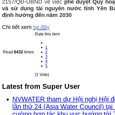
2157/QĐ-UBND về việc
phê duyệt Quy hoạ
và sử dụng tài nguyên nước tỉnh Yên Bá
định hướng đến năm 2030
Chi tiết xem
tại đây
Rate this item
1
Read
6432
times
2
3
4
5
(1 Vote)
Latest from Super User
NVWATER tham dự Hội nghị Hội đ
lần thứ 24 (Asia Water Council) tại
cường hợp tác khu vực hướng tới 