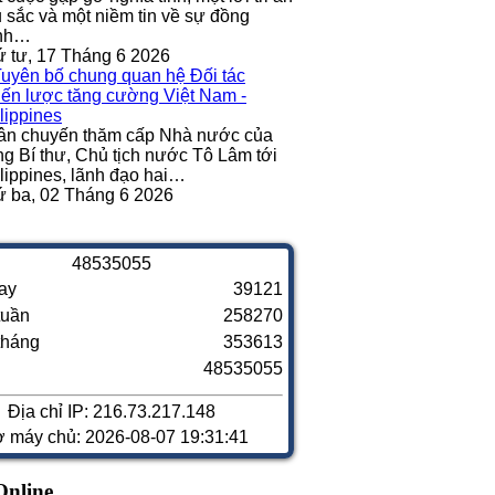
 sắc và một niềm tin về sự đồng
nh…
 tư, 17 Tháng 6 2026
ân chuyến thăm cấp Nhà nước của
g Bí thư, Chủ tịch nước Tô Lâm tới
lippines, lãnh đạo hai…
 ba, 02 Tháng 6 2026
4
8
5
3
5
0
5
5
ay
39121
tuần
258270
tháng
353613
48535055
Địa chỉ IP: 216.73.217.148
ờ máy chủ: 2026-08-07 19:31:41
Online