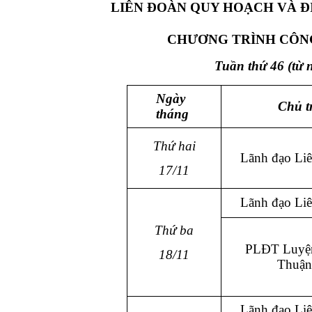
LIÊN ĐOÀN QUY HOẠCH VÀ Đ
CHƯƠNG TRÌNH CÔNG
Tuần thứ 46
(từ 
Ngày
Chủ tr
tháng
Thứ hai
Lãnh đạo Li
17/11
Lãnh đạo Li
Thứ ba
PLĐT Luyệ
18/11
Thuận
Lãnh đạo Li