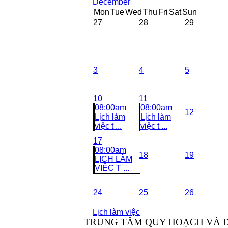
December
Mon
Tue
Wed
Thu
Fri
Sat
Sun
27
28
29
3
4
5
10
11
08:00am
08:00am
12
Lịch làm
Lịch làm
việc t ...
việc t ...
17
08:00am
18
19
LỊCH LÀM
VIỆC T ...
24
25
26
Lịch làm việc
TRUNG TÂM QUY HOẠCH VÀ Đ