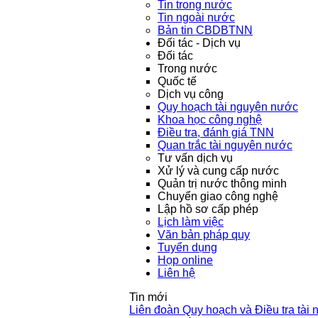
Tin trong nước
Tin ngoài nước
Bản tin CBDBTNN
Đối tác - Dịch vụ
Đối tác
Trong nước
Quốc tế
Dịch vụ công
Quy hoạch tài nguyên nước
Khoa học công nghệ
Điều tra, đánh giá TNN
Quan trắc tài nguyên nước
Tư vấn dịch vụ
Xử lý và cung cấp nước
Quản trị nước thông minh
Chuyển giao công nghệ
Lập hồ sơ cấp phép
Lịch làm việc
Văn bản pháp quy
Tuyển dụng
Họp online
Liên hệ
Tin mới
Liên đoàn Quy hoạch và Điều tra tài