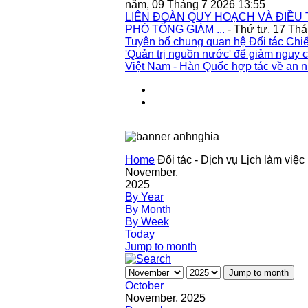
năm, 09 Tháng 7 2026 13:55
LIÊN ĐOÀN QUY HOẠCH VÀ ĐIỀU 
PHÓ TỔNG GIÁM ...
- Thứ tư, 17 Th
Tuyên bố chung quan hệ Đối tác Chiế
'Quản trị nguồn nước' để giảm nguy c
Việt Nam - Hàn Quốc hợp tác về an n
Home
Đối tác - Dịch vụ
Lịch làm việc
November,
2025
By Year
By Month
By Week
Today
Jump to month
Jump to month
October
November, 2025