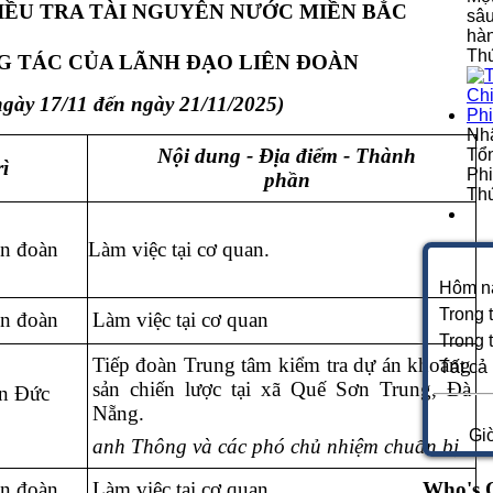
IỀU TRA TÀI NGUYÊN NƯỚC MIỀN BẮC
sâu
hà
Thứ
 TÁC CỦA LÃNH ĐẠO LIÊN ĐOÀN
ngày 17/11 đến ngày 21/11/2025)
Nh
Nội dung - Địa điểm - Thành
Tổn
ì
Phi
phần
Thứ
ên đoàn
Làm việc tại cơ quan.
Hôm n
Trong 
ên đoàn
Làm việc tại cơ quan
Trong 
Tiếp đoàn Trung tâm kiểm tra dự án khoáng
Tất cả
sản chiến lược tại xã Quế Sơn Trung, Đà
n Đức
Nẵng.
Gi
anh Thông và các phó chủ nhiệm chuẩn bị
Who's 
ên đoàn
Làm việc tại cơ quan