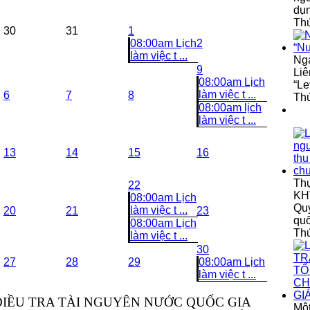
dụ
Thứ
30
31
1
08:00am Lịch
2
làm việc t ...
Ngà
9
Liê
08:00am Lịch
“Le
làm việc t ...
6
7
8
Thứ
08:00am lịch
làm việc t ...
13
14
15
16
Th
22
KHT
08:00am Lịch
Quy
làm việc t ...
20
21
23
qu
08:00am Lịch
Th
làm việc t ...
30
27
28
29
08:00am Lịch
làm việc t ...
IỀU TRA TÀI NGUYÊN NƯỚC QUỐC GIA
Một