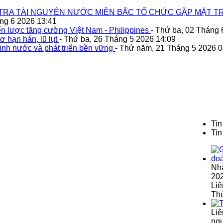
TRA TÀI NGUYÊN NƯỚC MIỀN BẮC TỔ CHỨC GẶP MẶT TR
áng 6 2026 13:41
n lược tăng cường Việt Nam - Philippines
- Thứ ba, 02 Tháng 
ơ hạn hán, lũ lụt
- Thứ ba, 26 Tháng 5 2026 14:09
inh nước và phát triển bền vững
- Thứ năm, 21 Tháng 5 2026 0
Tin
Tin
Nh
202
Liê
Th
Liê
ngu