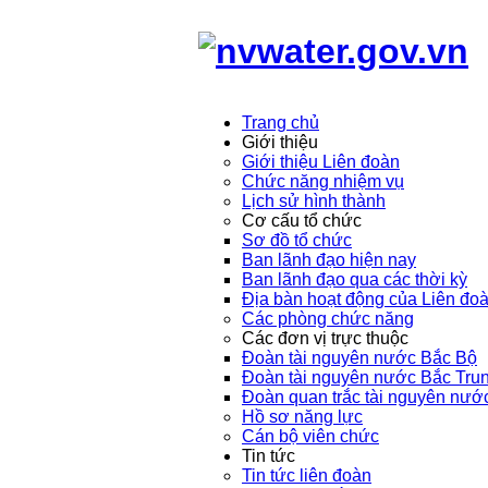
Trang chủ
Giới thiệu
Giới thiệu Liên đoàn
Chức năng nhiệm vụ
Lịch sử hình thành
Cơ cấu tổ chức
Sơ đồ tổ chức
Ban lãnh đạo hiện nay
Ban lãnh đạo qua các thời kỳ
Địa bàn hoạt động của Liên đo
Các phòng chức năng
Các đơn vị trực thuộc
Đoàn tài nguyên nước Bắc Bộ
Đoàn tài nguyên nước Bắc Tru
Đoàn quan trắc tài nguyên nướ
Hồ sơ năng lực
Cán bộ viên chức
Tin tức
Tin tức liên đoàn