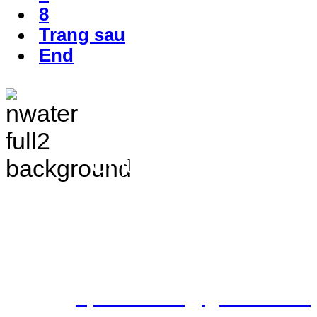
8
Trang sau
End
TRANG THÔNG TIN 
VÀ ĐIỀU TRA TÀI 
Chịu trách nhiệm nộ
Bắc - Trung tâm QH&ĐTTNN q
Địa chỉ: Số 10 - Ngõ 42 - Ph
Quận Cầu Giấy - TP.Hà Nội
Điện thoại: 024.38.362.947 - 
Email:
vpldtnnmb@gmail.com