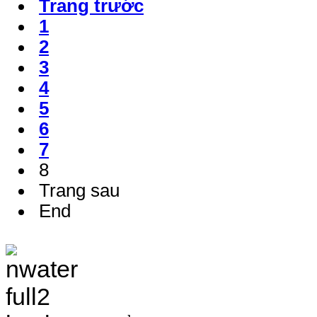
Trang trước
1
2
3
4
5
6
7
8
Trang sau
End
TRANG THÔNG TIN 
VÀ ĐIỀU TRA TÀI 