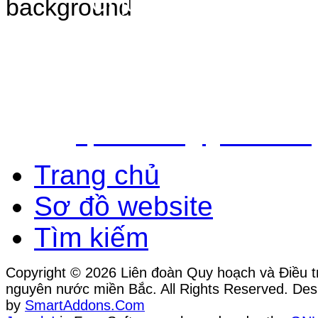
Chịu trách nhiệm nộ
Bắc - Trung tâm QH&ĐTTNN q
Địa chỉ: Số 10 - Ngõ 42 - Ph
Quận Cầu Giấy - TP.Hà Nội
Điện thoại: 024.38.362.947 - 
Email:
vpldtnnmb@gmail.com
Trang chủ
Sơ đồ website
Tìm kiếm
Copyright © 2026 Liên đoàn Quy hoạch và Điều tr
nguyên nước miền Bắc. All Rights Reserved. Des
by
SmartAddons.Com