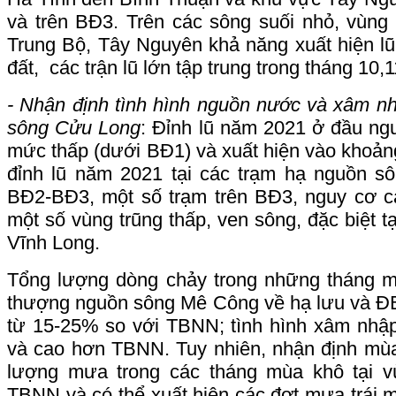
và trên BĐ3. Trên các sông suối nhỏ, vùng
Trung Bộ, Tây Nguyên khả năng xuất hiện lũ l
đất, các trận lũ lớn tập trung trong tháng 10,
- Nhận định tình hình nguồn nước và xâm 
sông Cửu Long
: Đỉnh lũ năm 2021 ở đầu n
mức thấp (dưới BĐ1) và xuất hiện vào khoản
đỉnh lũ năm 2021 tại các trạm hạ nguồn 
BĐ2-BĐ3, một số trạm trên BĐ3, nguy cơ ca
một số vùng trũng thấp, ven sông, đặc biệt t
Vĩnh Long.
Tổng lượng dòng chảy trong những tháng 
thượng nguồn sông Mê Công về hạ lưu và Đ
từ 15-25% so với TBNN; tình hình xâm nhậ
và cao hơn TBNN. Tuy nhiên, nhận định mù
lượng mưa trong các tháng mùa khô tại
TBNN và có thể xuất hiện các đợt mưa trái m