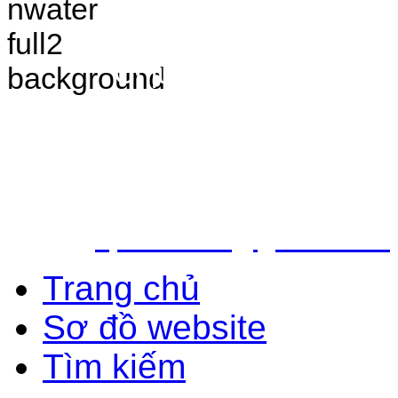
VÀ ĐIỀU TRA TÀI 
Chịu trách nhiệm nộ
Bắc - Trung tâm QH&ĐTTNN q
Địa chỉ: Số 10 - Ngõ 42 - Ph
Quận Cầu Giấy - TP.Hà Nội
Điện thoại: 024.38.362.947 - 
Email:
vpldtnnmb@gmail.com
Trang chủ
Sơ đồ website
Tìm kiếm