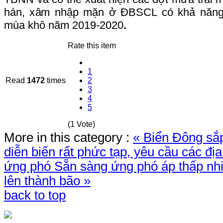
hán, xâm nhập mặn ở ĐBSCL có khả năng 
mùa khô năm 2019-2020
.
Rate this item
1
Read
1472
times
2
3
4
5
(1 Vote)
More in this category :
« Biển Đông sắ
diễn biến rất phức tạp, yêu cầu các đ
ứng phó
Sẵn sàng ứng phó áp thấp nh
lên thành bão »
back to top
TRANG THÔNG TIN 