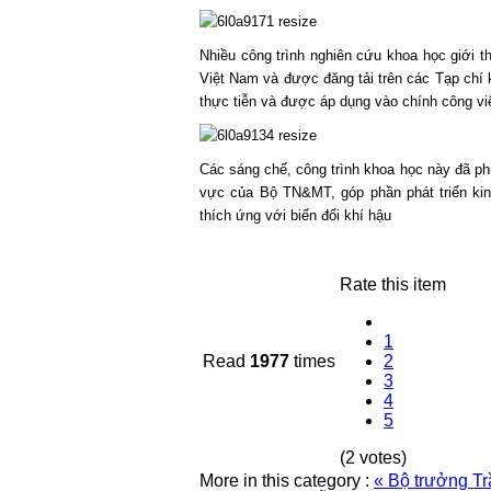
Nhiều công trình nghiên cứu khoa học giới 
Việt Nam và được đăng tải trên các Tạp chí k
thực tiễn và được áp dụng vào chính công vi
Các sáng chế, công trình khoa học này đã ph
vực của Bộ TN&MT, góp phần phát triển kinh
thích ứng với biến đổi khí hậu
Rate this item
1
Read
1977
times
2
3
4
5
(2 votes)
More in this category :
« Bộ trưởng T