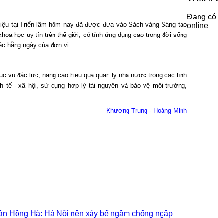
Đang có 
thiệu tại Triển lãm hôm nay đã được đưa vào Sách vàng Sáng tạo
online
hoa học uy tín trên thế giới, có tính ứng dụng cao trong đời sống
ệc hằng ngày của đơn vị.
ục vụ đắc lực, nâng cao hiệu quả quản lý nhà nước trong các lĩnh
 tế - xã hội, sử dụng hợp lý tài nguyên và bảo vệ môi trường,
Khương Trung - Hoàng Minh
rần Hồng Hà: Hà Nội nên xây bể ngầm chống ngập