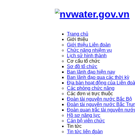
Trang chủ
Giới thiệu
Giới thiệu Liên đoàn
Chức năng nhiệm vụ
Lịch sử hình thành
Cơ cấu tổ chức
Sơ đồ tổ chức
Ban lãnh đạo hiện nay
Ban lãnh đạo qua các thời kỳ
Địa bàn hoạt động của Liên đo
Các phòng chức năng
Các đơn vị trực thuộc
Đoàn tài nguyên nước Bắc Bộ
Đoàn tài nguyên nước Bắc Tru
Đoàn quan trắc tài nguyên nướ
Hồ sơ năng lực
Cán bộ viên chức
Tin tức
Tin tức liên đoàn