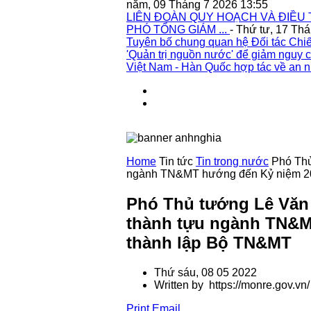
năm, 09 Tháng 7 2026 13:55
LIÊN ĐOÀN QUY HOẠCH VÀ ĐIỀU 
PHÓ TỔNG GIÁM ...
- Thứ tư, 17 Th
Tuyên bố chung quan hệ Đối tác Chiế
'Quản trị nguồn nước' để giảm nguy c
Việt Nam - Hàn Quốc hợp tác về an n
Home
Tin tức
Tin trong nước
Phó Thủ
ngành TN&MT hướng đến Kỷ niệm 2
Phó Thủ tướng Lê Văn
thành tựu ngành TN&M
thành lập Bộ TN&MT
Thứ sáu, 08 05 2022
Written by https://monre.gov.vn/
Print
Email