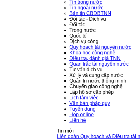
Tin trong nước
Tin ngoài nước
Bản tin CBDBTNN
Đối tác - Dịch vụ
Đối tác
Trong nước
Quốc tế
Dịch vụ công
Quy hoạch tài nguyên nước
Khoa học công nghệ
Điều tra, đánh giá TNN
Quan trắc tài nguyên nước
Tư vấn dịch vụ
Xử lý và cung cấp nước
Quản trị nước thông minh
Chuyển giao công nghệ
Lập hồ sơ cấp phép
Lịch làm việc
Văn bản pháp quy
Tuyển dụng
Họp online
Liên hệ
Tin mới
Liên đoàn Quy hoạch và Điều tra tài