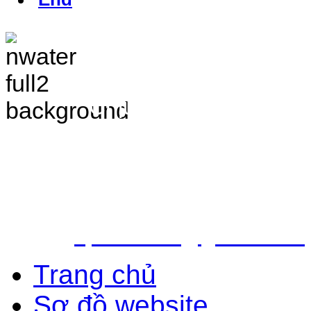
TRANG THÔNG TIN 
VÀ ĐIỀU TRA TÀI 
Chịu trách nhiệm nộ
Bắc - Trung tâm QH&ĐTTNN q
Địa chỉ: Số 10 - Ngõ 42 - Ph
Quận Cầu Giấy - TP.Hà Nội
Điện thoại: 024.38.362.947 - 
Email:
vpldtnnmb@gmail.com
Trang chủ
Sơ đồ website