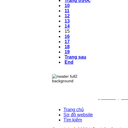
Trang trước
10
11
12
13
14
15
16
17
18
19
Trang sau
End
TRANG THÔNG TIN ĐI
Chịu trách nhiệm nội d
Địa chỉ: Số 10 - Ngõ 42
Điện thoại: 024.38.362.9
Email:
vpldtnnmb@gmail
Trang chủ
Sơ đồ website
Tìm kiếm