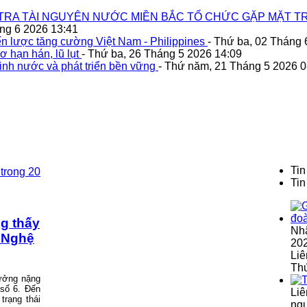
TRA TÀI NGUYÊN NƯỚC MIỀN BẮC TỔ CHỨC GẶP MẶT TR
áng 6 2026 13:41
n lược tăng cường Việt Nam - Philippines
- Thứ ba, 02 Tháng 
ơ hạn hán, lũ lụt
- Thứ ba, 26 Tháng 5 2026 14:09
inh nước và phát triển bền vững
- Thứ năm, 21 Tháng 5 2026 0
Tin
Tin
g thấy
Nh
ũ Nghệ
202
Liê
Th
ưởng nặng
 số 6. Đến
Liê
trạng thái
ngu