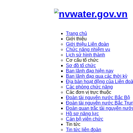
Trang chủ
Giới thiệu
Giới thiệu Liên đoàn
Chức năng nhiệm vụ
Lịch sử hình thành
Cơ cấu tổ chức
Sơ đồ tổ chức
Ban lãnh đạo hiện nay
Ban lãnh đạo qua các thời kỳ
Địa bàn hoạt động của Liên đo
Các phòng chức năng
Các đơn vị trực thuộc
Đoàn tài nguyên nước Bắc Bộ
Đoàn tài nguyên nước Bắc Tru
Đoàn quan trắc tài nguyên nướ
Hồ sơ năng lực
Cán bộ viên chức
Tin tức
Tin tức liên đoàn