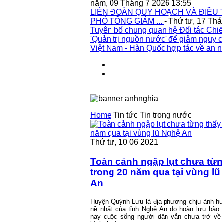
năm, 09 Tháng 7 2026 13:55
LIÊN ĐOÀN QUY HOẠCH VÀ ĐIỀU 
PHÓ TỔNG GIÁM ...
- Thứ tư, 17 Th
Tuyên bố chung quan hệ Đối tác Chiế
'Quản trị nguồn nước' để giảm nguy c
Việt Nam - Hàn Quốc hợp tác về an n
Home
Tin tức
Tin trong nước
Thứ tư, 10 06 2021
Toàn cảnh ngập lụt chưa từn
trong 20 năm qua tại vùng l
An
Huyện Quỳnh Lưu là địa phương chịu ảnh h
nề nhất của tỉnh Nghệ An do hoàn lưu bão
nay cuộc sống người dân vẫn chưa trở về 