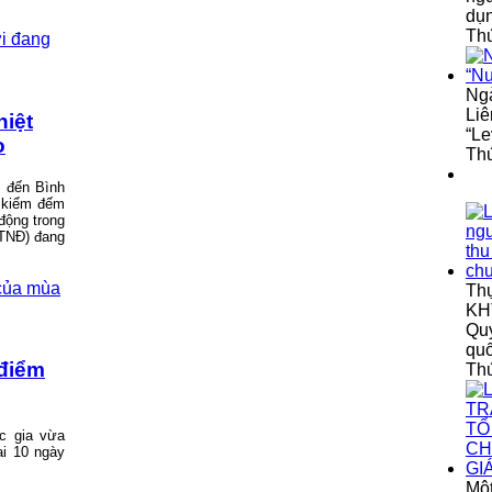
dụ
Thứ
Ngà
Liê
hiệt
“Le
o
Thứ
h đến Bình
à kiểm đếm
động trong
ATNĐ) đang
Th
KHT
Quy
qu
 điểm
Th
c gia vừa
ai 10 ngày
Một