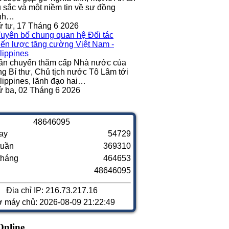
 sắc và một niềm tin về sự đồng
nh…
 tư, 17 Tháng 6 2026
ân chuyến thăm cấp Nhà nước của
g Bí thư, Chủ tịch nước Tô Lâm tới
lippines, lãnh đạo hai…
 ba, 02 Tháng 6 2026
4
8
6
4
6
0
9
5
ay
54729
tuần
369310
tháng
464653
48646095
Địa chỉ IP: 216.73.217.16
ờ máy chủ: 2026-08-09 21:22:49
Online