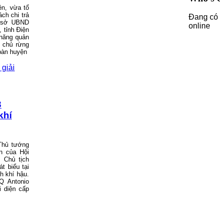
ên, vừa tổ
ch chi trả
Đang có 
ụ sở UBND
online
, tỉnh Điện
 năng quản
 chủ rừng
 bàn huyện
3
khí
 Thủ tướng
ên của Hội
 Chủ tịch
 biểu tại
h khí hậu.
 Antonio
i diện cấp