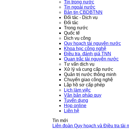
Tin trong nước
Tin ngoài nước
Bản tin CBDBTNN
Đối tác - Dịch vụ
Đối tác
Trong nước
Quốc tế
Dịch vụ công
Quy hoạch tài nguyên nước
Khoa học công nghệ
Điều tra, đánh giá TNN
Quan trắc tài nguyên nước
Tư vấn dịch vụ
Xử lý và cung cấp nước
Quản trị nước thông minh
Chuyển giao công nghệ
Lập hồ sơ cấp phép
Lịch làm việc
Văn bản pháp quy
Tuyển dụng
Họp online
Liên hệ
Tin mới
Liên đoàn Quy hoạch và Điều tra tài