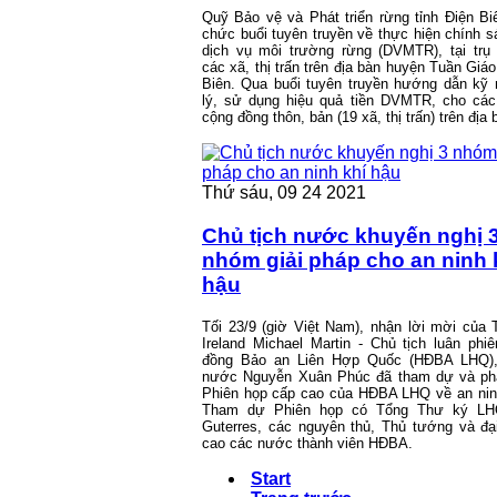
Quỹ Bảo vệ và Phát triển rừng tỉnh Điện Bi
chức buổi tuyên truyền về thực hiện chính sá
dịch vụ môi trường rừng (DVMTR), tại tr
các xã, thị trấn trên địa bàn huyện Tuần Giáo
Biên. Qua buổi tuyên truyền hướng dẫn kỹ
lý, sử dụng hiệu quả tiền DVMTR, cho các
cộng đồng thôn, bản (19 xã, thị trấn) trên địa
Thứ sáu, 09 24 2021
Chủ tịch nước khuyến nghị 
nhóm giải pháp cho an ninh 
hậu
Tối 23/9 (giờ Việt Nam), nhận lời mời của
Ireland Michael Martin - Chủ tịch luân phi
đồng Bảo an Liên Hợp Quốc (HĐBA LHQ),
nước Nguyễn Xuân Phúc đã tham dự và phát
Phiên họp cấp cao của HĐBA LHQ về an nin
Tham dự Phiên họp có Tổng Thư ký LHQ
Guterres, các nguyên thủ, Thủ tướng và đạ
cao các nước thành viên HĐBA.
Start