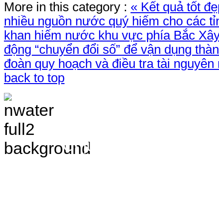
More in this category :
« Kết quả tốt đ
nhiều nguồn nước quý hiếm cho các tỉ
khan hiếm nước khu vực phía Bắc
Xây
động “chuyển đổi số” để vận dụng thàn
đoàn quy hoạch và điều tra tài nguyê
back to top
TRANG THÔNG TIN 
VÀ ĐIỀU TRA TÀI 
Chịu trách nhiệm nộ
Bắc - Trung tâm QH&ĐTTNN q
Địa chỉ: Số 10 - Ngõ 42 - Ph
Quận Cầu Giấy - TP.Hà Nội
Điện thoại: 024.38.362.947 - 