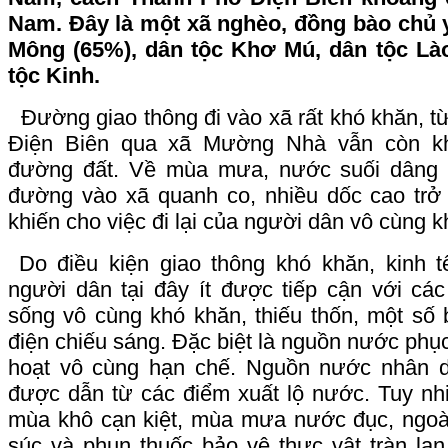
Nam. Đây là một xã nghèo, đồng bào chủ 
Mông (65%), dân tộc Khơ Mú, dân tộc Lào
tộc Kinh.
Đường giao thông đi vào xã rất khó khăn, t
Điện Biên qua xã Mường Nhà vẫn còn k
đường đất. Về mùa mưa, nước suối dâng c
đường vào xã quanh co, nhiều dốc cao trở lê
khiến cho việc đi lại của người dân vô cùng k
Do điều kiện giao thông khó khăn, kinh t
người dân tại đây ít được tiếp cận với các 
sống vô cùng khó khăn, thiếu thốn, một số
điện chiếu sáng. Đặc biệt là nguồn nước phục
hoạt vô cùng hạn chế. Nguồn nước nhân 
được dẫn từ các điểm xuất lộ nước. Tuy nh
mùa khô cạn kiệt, mùa mưa nước đục, ngoài
súc và phun thuốc bảo vệ thực vật tràn la