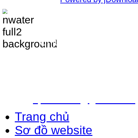
TRANG THÔNG TIN 
VÀ ĐIỀU TRA TÀI 
Chịu trách nhiệm nộ
Bắc - Trung tâm QH&ĐTTNN q
Địa chỉ: Số 10 - Ngõ 42 - Ph
Quận Cầu Giấy - TP.Hà Nội
Điện thoại: 024.38.362.947 - 
Email:
vpldtnnmb@gmail.com
Trang chủ
Sơ đồ website