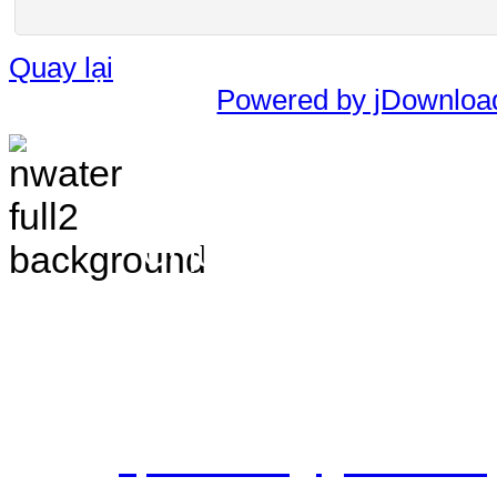
Quay lại
Powered by jDownloa
TRANG THÔNG TIN 
VÀ ĐIỀU TRA TÀI 
Chịu trách nhiệm nộ
Bắc - Trung tâm QH&ĐTTNN q
Địa chỉ: Số 10 - Ngõ 42 - Ph
Quận Cầu Giấy - TP.Hà Nội
Điện thoại: 024.38.362.947 - 
Email:
vpldtnnmb@gmail.com