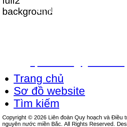
Chịu trách nhiệm nộ
Bắc - Trung tâm QH&ĐTTNN q
Địa chỉ: Số 10 - Ngõ 42 - Ph
Quận Cầu Giấy - TP.Hà Nội
Điện thoại: 024.38.362.947 - 
Email:
vpldtnnmb@gmail.com
Trang chủ
Sơ đồ website
Tìm kiếm
Copyright © 2026 Liên đoàn Quy hoạch và Điều tr
nguyên nước miền Bắc. All Rights Reserved. Des