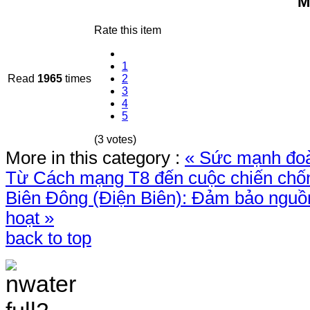
M
Rate this item
1
Read
1965
times
2
3
4
5
(3 votes)
More in this category :
« Sức mạnh đoà
Từ Cách mạng T8 đến cuộc chiến chố
Biên Đông (Điện Biên): Đảm bảo nguồ
hoạt »
back to top
TRANG THÔNG TIN 
VÀ ĐIỀU TRA TÀI 