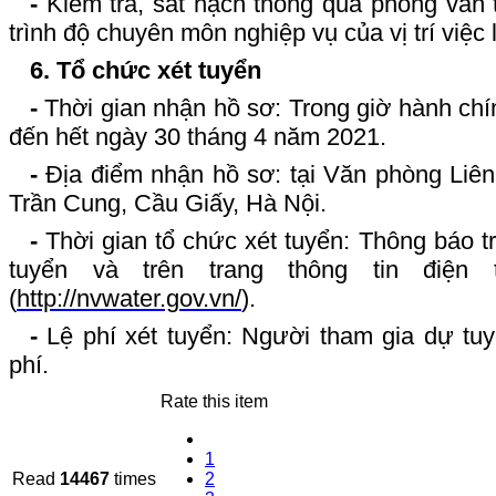
-
Kiểm tra, sát hạch thông qua phỏng vấn t
trình độ chuyên môn nghiệp vụ của vị trí việc
6. Tổ chức xét tuyển
-
Thời gian nhận hồ sơ: Trong giờ hành chí
đến hết ngày 30 tháng 4 năm 2021.
-
Địa điểm nhận hồ sơ: tại Văn phòng Liê
Trần Cung, Cầu Giấy, Hà Nội.
-
Thời gian tổ chức xét tuyển: Thông báo t
tuyển và trên trang thông tin điện
(
http://nvwater.gov.vn/
).
-
Lệ phí xét tuyển: Người tham gia dự tuy
phí.
Rate this item
1
Read
14467
times
2