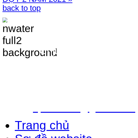
back to top
TRANG THÔNG TIN 
VÀ ĐIỀU TRA TÀI 
Chịu trách nhiệm nộ
Bắc - Trung tâm QH&ĐTTNN q
Địa chỉ: Số 10 - Ngõ 42 - Ph
Quận Cầu Giấy - TP.Hà Nội
Điện thoại: 024.38.362.947 - 
Email:
vpldtnnmb@gmail.com
Trang chủ